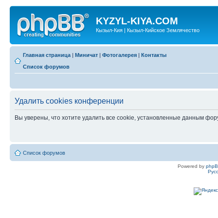
KYZYL-KIYA.COM
Кызыл-Кия | Кызыл-Кийское Землячество
Главная страница
|
Миничат
|
Фотогалерея
|
Контакты
Список форумов
Удалить cookies конференции
Вы уверены, что хотите удалить все cookie, установленные данным фо
Список форумов
Powered by
php
Рус