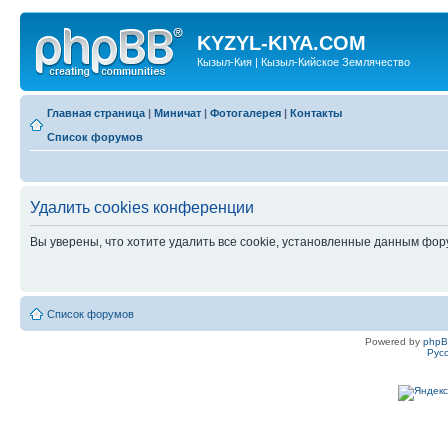
KYZYL-KIYA.COM
Кызыл-Кия | Кызыл-Кийское Землячество
Главная страница
|
Миничат
|
Фотогалерея
|
Контакты
Список форумов
Удалить cookies конференции
Вы уверены, что хотите удалить все cookie, установленные данным фо
Список форумов
Powered by
php
Рус