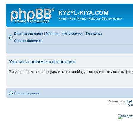
KYZYL-KIYA.COM
Кызыл-Кия | Кызыл-Кийское Землячество
Главная страница
|
Миничат
|
Фотогалерея
|
Контакты
Список форумов
Удалить cookies конференции
Вы уверены, что хотите удалить все cookie, установленные данным фо
Список форумов
Powered by
php
Рус