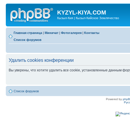
KYZYL-KIYA.COM
Кызыл-Кия | Кызыл-Кийское Землячество
Главная страница
|
Миничат
|
Фотогалерея
|
Контакты
Список форумов
Удалить cookies конференции
Вы уверены, что хотите удалить все cookie, установленные данным фо
Список форумов
Powered by
php
Рус