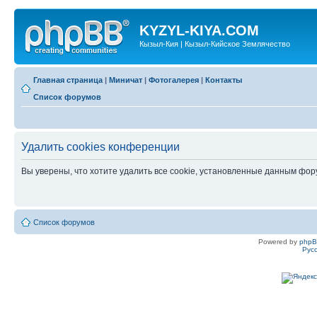
KYZYL-KIYA.COM
Кызыл-Кия | Кызыл-Кийское Землячество
Главная страница
|
Миничат
|
Фотогалерея
|
Контакты
Список форумов
Удалить cookies конференции
Вы уверены, что хотите удалить все cookie, установленные данным фо
Список форумов
Powered by
php
Рус