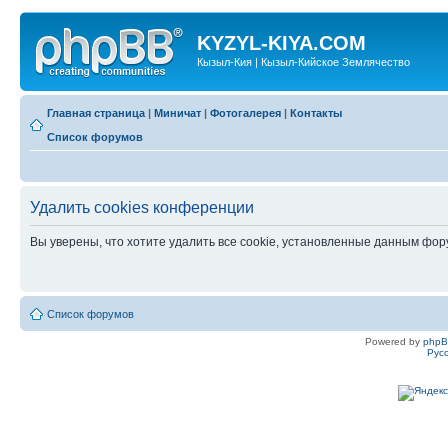
KYZYL-KIYA.COM
Кызыл-Кия | Кызыл-Кийское Землячество
Главная страница
|
Миничат
|
Фотогалерея
|
Контакты
Список форумов
Удалить cookies конференции
Вы уверены, что хотите удалить все cookie, установленные данным фо
Список форумов
Powered by
php
Рус