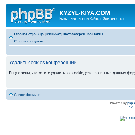
KYZYL-KIYA.COM
Кызыл-Кия | Кызыл-Кийское Землячество
Главная страница
|
Миничат
|
Фотогалерея
|
Контакты
Список форумов
Удалить cookies конференции
Вы уверены, что хотите удалить все cookie, установленные данным фо
Список форумов
Powered by
php
Рус