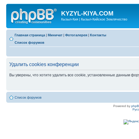
KYZYL-KIYA.COM
Кызыл-Кия | Кызыл-Кийское Землячество
Главная страница
|
Миничат
|
Фотогалерея
|
Контакты
Список форумов
Удалить cookies конференции
Вы уверены, что хотите удалить все cookie, установленные данным фо
Список форумов
Powered by
php
Рус