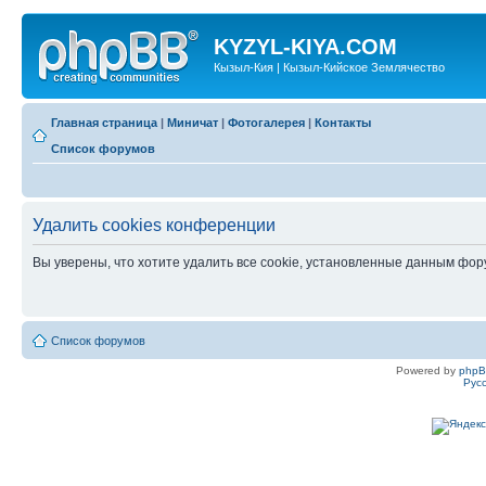
KYZYL-KIYA.COM
Кызыл-Кия | Кызыл-Кийское Землячество
Главная страница
|
Миничат
|
Фотогалерея
|
Контакты
Список форумов
Удалить cookies конференции
Вы уверены, что хотите удалить все cookie, установленные данным фо
Список форумов
Powered by
php
Рус