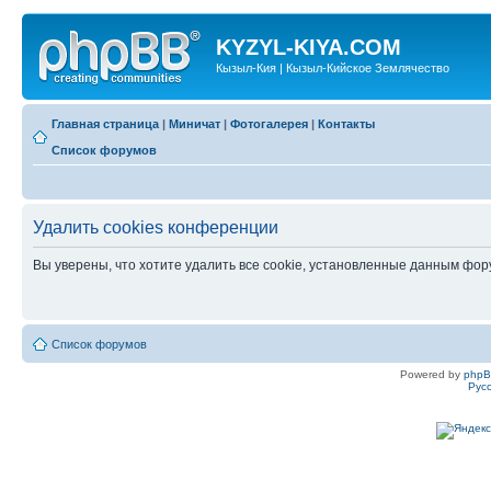
KYZYL-KIYA.COM
Кызыл-Кия | Кызыл-Кийское Землячество
Главная страница
|
Миничат
|
Фотогалерея
|
Контакты
Список форумов
Удалить cookies конференции
Вы уверены, что хотите удалить все cookie, установленные данным фо
Список форумов
Powered by
php
Рус