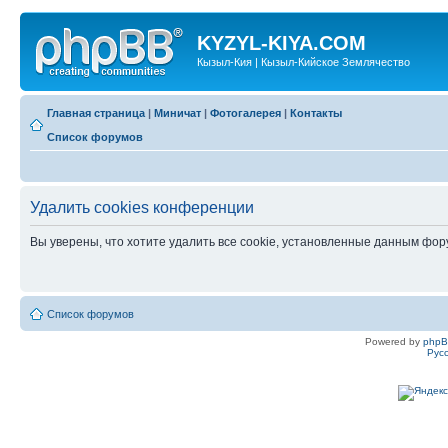
KYZYL-KIYA.COM
Кызыл-Кия | Кызыл-Кийское Землячество
Главная страница
|
Миничат
|
Фотогалерея
|
Контакты
Список форумов
Удалить cookies конференции
Вы уверены, что хотите удалить все cookie, установленные данным фо
Список форумов
Powered by
php
Рус