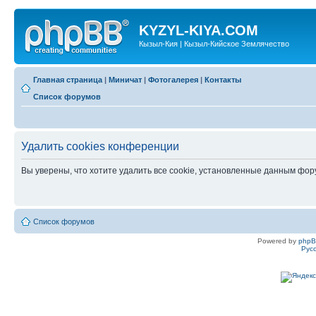
KYZYL-KIYA.COM
Кызыл-Кия | Кызыл-Кийское Землячество
Главная страница
|
Миничат
|
Фотогалерея
|
Контакты
Список форумов
Удалить cookies конференции
Вы уверены, что хотите удалить все cookie, установленные данным фо
Список форумов
Powered by
php
Рус