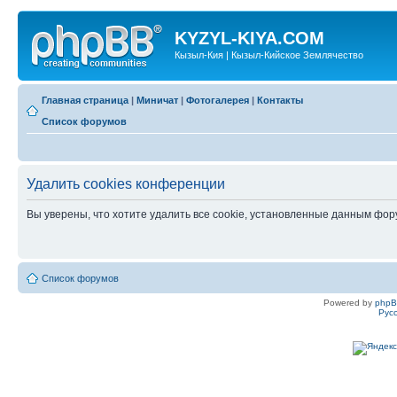
KYZYL-KIYA.COM
Кызыл-Кия | Кызыл-Кийское Землячество
Главная страница
|
Миничат
|
Фотогалерея
|
Контакты
Список форумов
Удалить cookies конференции
Вы уверены, что хотите удалить все cookie, установленные данным фо
Список форумов
Powered by
php
Рус