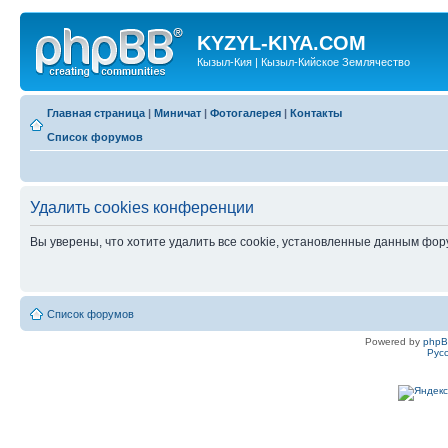
KYZYL-KIYA.COM
Кызыл-Кия | Кызыл-Кийское Землячество
Главная страница
|
Миничат
|
Фотогалерея
|
Контакты
Список форумов
Удалить cookies конференции
Вы уверены, что хотите удалить все cookie, установленные данным фо
Список форумов
Powered by
php
Рус