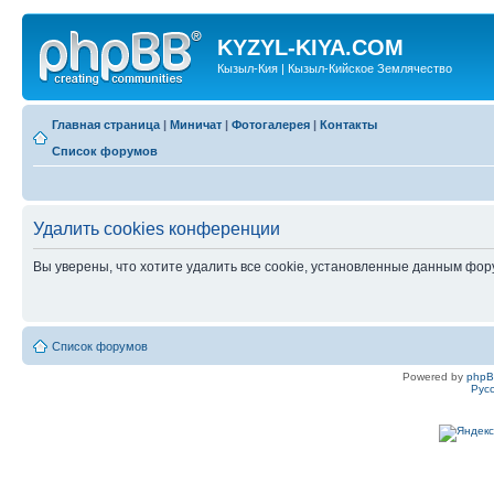
KYZYL-KIYA.COM
Кызыл-Кия | Кызыл-Кийское Землячество
Главная страница
|
Миничат
|
Фотогалерея
|
Контакты
Список форумов
Удалить cookies конференции
Вы уверены, что хотите удалить все cookie, установленные данным фо
Список форумов
Powered by
php
Рус