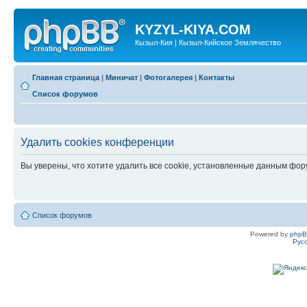
KYZYL-KIYA.COM
Кызыл-Кия | Кызыл-Кийское Землячество
Главная страница
|
Миничат
|
Фотогалерея
|
Контакты
Список форумов
Удалить cookies конференции
Вы уверены, что хотите удалить все cookie, установленные данным фо
Список форумов
Powered by
php
Рус