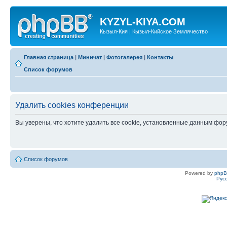
KYZYL-KIYA.COM
Кызыл-Кия | Кызыл-Кийское Землячество
Главная страница
|
Миничат
|
Фотогалерея
|
Контакты
Список форумов
Удалить cookies конференции
Вы уверены, что хотите удалить все cookie, установленные данным фо
Список форумов
Powered by
php
Рус