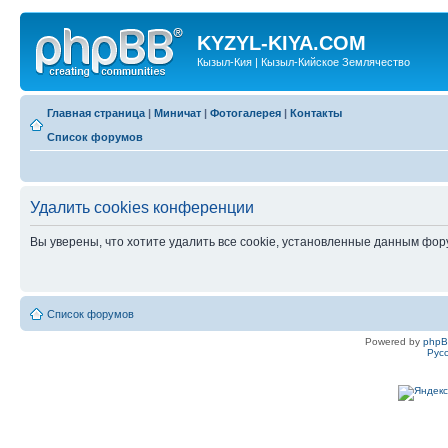
KYZYL-KIYA.COM
Кызыл-Кия | Кызыл-Кийское Землячество
Главная страница
|
Миничат
|
Фотогалерея
|
Контакты
Список форумов
Удалить cookies конференции
Вы уверены, что хотите удалить все cookie, установленные данным фо
Список форумов
Powered by
php
Рус