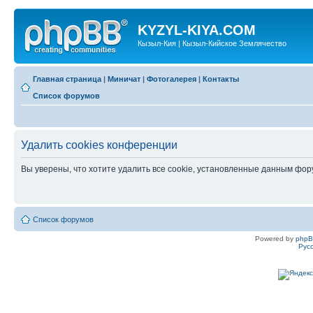
KYZYL-KIYA.COM
Кызыл-Кия | Кызыл-Кийское Землячество
Главная страница
|
Миничат
|
Фотогалерея
|
Контакты
Список форумов
Удалить cookies конференции
Вы уверены, что хотите удалить все cookie, установленные данным фо
Список форумов
Powered by
php
Рус