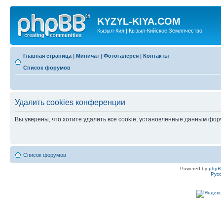
KYZYL-KIYA.COM
Кызыл-Кия | Кызыл-Кийское Землячество
Главная страница
|
Миничат
|
Фотогалерея
|
Контакты
Список форумов
Удалить cookies конференции
Вы уверены, что хотите удалить все cookie, установленные данным фо
Список форумов
Powered by
php
Рус