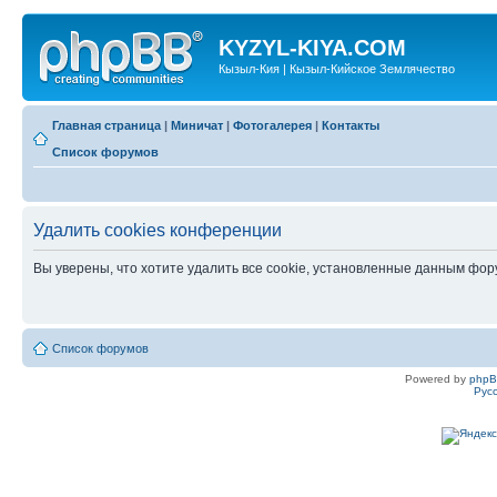
KYZYL-KIYA.COM
Кызыл-Кия | Кызыл-Кийское Землячество
Главная страница
|
Миничат
|
Фотогалерея
|
Контакты
Список форумов
Удалить cookies конференции
Вы уверены, что хотите удалить все cookie, установленные данным фо
Список форумов
Powered by
php
Рус