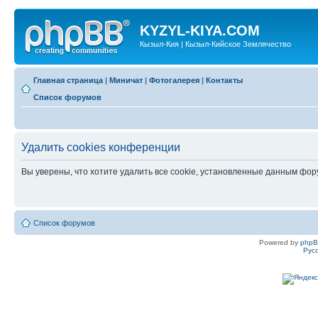
KYZYL-KIYA.COM
Кызыл-Кия | Кызыл-Кийское Землячество
Главная страница
|
Миничат
|
Фотогалерея
|
Контакты
Список форумов
Удалить cookies конференции
Вы уверены, что хотите удалить все cookie, установленные данным фо
Список форумов
Powered by
php
Рус