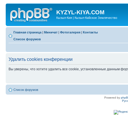
KYZYL-KIYA.COM
Кызыл-Кия | Кызыл-Кийское Землячество
Главная страница
|
Миничат
|
Фотогалерея
|
Контакты
Список форумов
Удалить cookies конференции
Вы уверены, что хотите удалить все cookie, установленные данным фо
Список форумов
Powered by
php
Рус