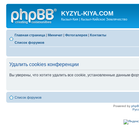
KYZYL-KIYA.COM
Кызыл-Кия | Кызыл-Кийское Землячество
Главная страница
|
Миничат
|
Фотогалерея
|
Контакты
Список форумов
Удалить cookies конференции
Вы уверены, что хотите удалить все cookie, установленные данным фо
Список форумов
Powered by
php
Рус