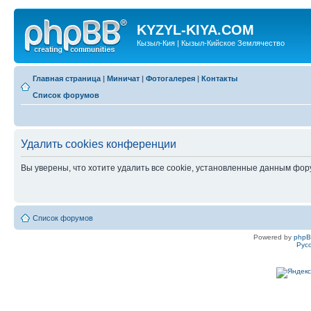
KYZYL-KIYA.COM
Кызыл-Кия | Кызыл-Кийское Землячество
Главная страница
|
Миничат
|
Фотогалерея
|
Контакты
Список форумов
Удалить cookies конференции
Вы уверены, что хотите удалить все cookie, установленные данным фо
Список форумов
Powered by
php
Рус