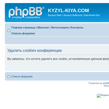
KYZYL-KIYA.COM
Кызыл-Кия | Кызыл-Кийское Землячество
Главная страница
|
Миничат
|
Фотогалерея
|
Контакты
Список форумов
Удалить cookies конференции
Вы уверены, что хотите удалить все cookie, установленные данным фо
Список форумов
Powered by
php
Рус