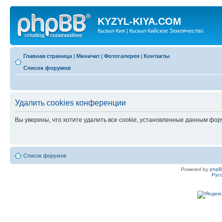
KYZYL-KIYA.COM
Кызыл-Кия | Кызыл-Кийское Землячество
Главная страница
|
Миничат
|
Фотогалерея
|
Контакты
Список форумов
Удалить cookies конференции
Вы уверены, что хотите удалить все cookie, установленные данным фо
Список форумов
Powered by
php
Рус