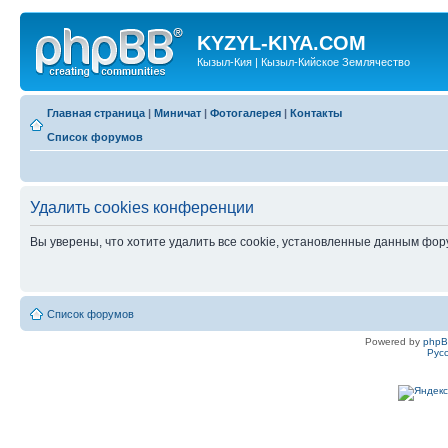
KYZYL-KIYA.COM
Кызыл-Кия | Кызыл-Кийское Землячество
Главная страница
|
Миничат
|
Фотогалерея
|
Контакты
Список форумов
Удалить cookies конференции
Вы уверены, что хотите удалить все cookie, установленные данным фо
Список форумов
Powered by
php
Рус