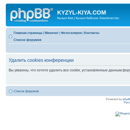
KYZYL-KIYA.COM
Кызыл-Кия | Кызыл-Кийское Землячество
Главная страница
|
Миничат
|
Фотогалерея
|
Контакты
Список форумов
Удалить cookies конференции
Вы уверены, что хотите удалить все cookie, установленные данным фо
Список форумов
Powered by
php
Рус