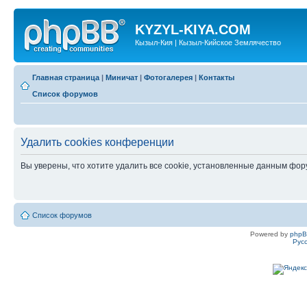
KYZYL-KIYA.COM
Кызыл-Кия | Кызыл-Кийское Землячество
Главная страница
|
Миничат
|
Фотогалерея
|
Контакты
Список форумов
Удалить cookies конференции
Вы уверены, что хотите удалить все cookie, установленные данным фо
Список форумов
Powered by
php
Рус