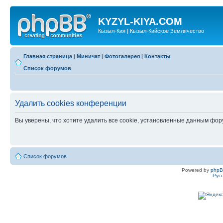
KYZYL-KIYA.COM
Кызыл-Кия | Кызыл-Кийское Землячество
Главная страница
|
Миничат
|
Фотогалерея
|
Контакты
Список форумов
Удалить cookies конференции
Вы уверены, что хотите удалить все cookie, установленные данным фо
Список форумов
Powered by
php
Рус