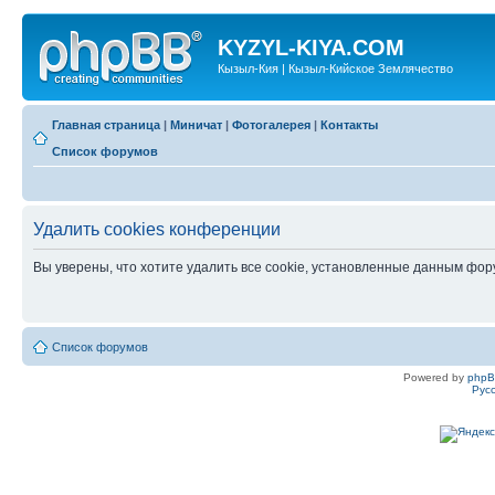
KYZYL-KIYA.COM
Кызыл-Кия | Кызыл-Кийское Землячество
Главная страница
|
Миничат
|
Фотогалерея
|
Контакты
Список форумов
Удалить cookies конференции
Вы уверены, что хотите удалить все cookie, установленные данным фо
Список форумов
Powered by
php
Рус