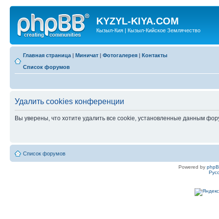
KYZYL-KIYA.COM
Кызыл-Кия | Кызыл-Кийское Землячество
Главная страница
|
Миничат
|
Фотогалерея
|
Контакты
Список форумов
Удалить cookies конференции
Вы уверены, что хотите удалить все cookie, установленные данным фо
Список форумов
Powered by
php
Рус