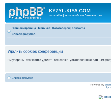
KYZYL-KIYA.COM
Кызыл-Кия | Кызыл-Кийское Землячество
Главная страница
|
Миничат
|
Фотогалерея
|
Контакты
Список форумов
Удалить cookies конференции
Вы уверены, что хотите удалить все cookie, установленные данным фо
Список форумов
Powered by
php
Рус