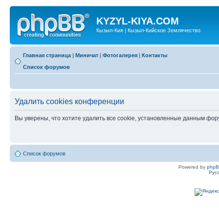
KYZYL-KIYA.COM
Кызыл-Кия | Кызыл-Кийское Землячество
Главная страница
|
Миничат
|
Фотогалерея
|
Контакты
Список форумов
Удалить cookies конференции
Вы уверены, что хотите удалить все cookie, установленные данным фо
Список форумов
Powered by
php
Рус