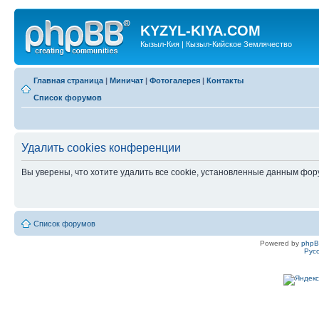
KYZYL-KIYA.COM
Кызыл-Кия | Кызыл-Кийское Землячество
Главная страница
|
Миничат
|
Фотогалерея
|
Контакты
Список форумов
Удалить cookies конференции
Вы уверены, что хотите удалить все cookie, установленные данным фо
Список форумов
Powered by
php
Рус