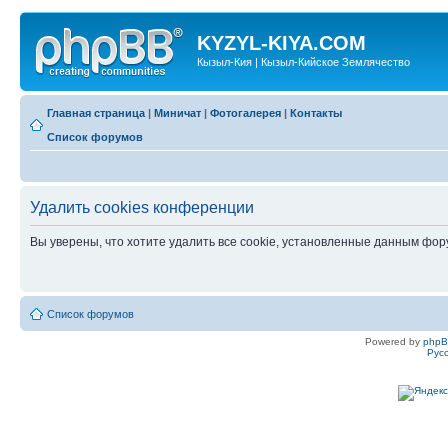
KYZYL-KIYA.COM
Кызыл-Кия | Кызыл-Кийское Землячество
Главная страница
|
Миничат
|
Фотогалерея
|
Контакты
Список форумов
Удалить cookies конференции
Вы уверены, что хотите удалить все cookie, установленные данным фо
Список форумов
Powered by
php
Рус