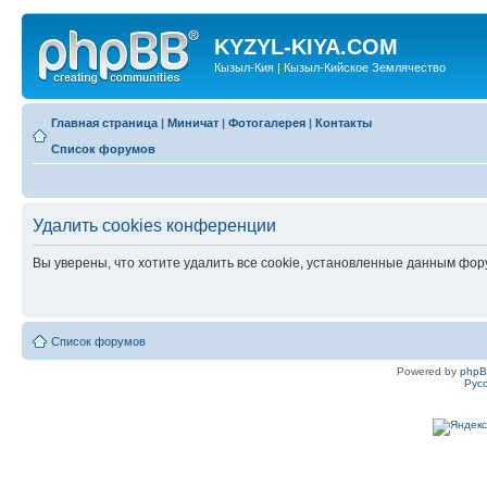
KYZYL-KIYA.COM
Кызыл-Кия | Кызыл-Кийское Землячество
Главная страница
|
Миничат
|
Фотогалерея
|
Контакты
Список форумов
Удалить cookies конференции
Вы уверены, что хотите удалить все cookie, установленные данным фо
Список форумов
Powered by
php
Рус