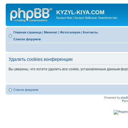
KYZYL-KIYA.COM
Кызыл-Кия | Кызыл-Кийское Землячество
Главная страница
|
Миничат
|
Фотогалерея
|
Контакты
Список форумов
Удалить cookies конференции
Вы уверены, что хотите удалить все cookie, установленные данным фо
Список форумов
Powered by
php
Рус