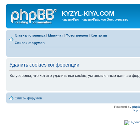
KYZYL-KIYA.COM
Кызыл-Кия | Кызыл-Кийское Землячество
Главная страница
|
Миничат
|
Фотогалерея
|
Контакты
Список форумов
Удалить cookies конференции
Вы уверены, что хотите удалить все cookie, установленные данным фо
Список форумов
Powered by
php
Рус