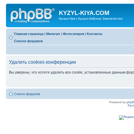
KYZYL-KIYA.COM
Кызыл-Кия | Кызыл-Кийское Землячество
Главная страница
|
Миничат
|
Фотогалерея
|
Контакты
Список форумов
Удалить cookies конференции
Вы уверены, что хотите удалить все cookie, установленные данным фо
Список форумов
Powered by
php
Рус