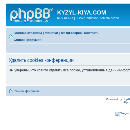
KYZYL-KIYA.COM
Кызыл-Кия | Кызыл-Кийское Землячество
Главная страница
|
Миничат
|
Фотогалерея
|
Контакты
Список форумов
Удалить cookies конференции
Вы уверены, что хотите удалить все cookie, установленные данным фо
Список форумов
Powered by
php
Рус