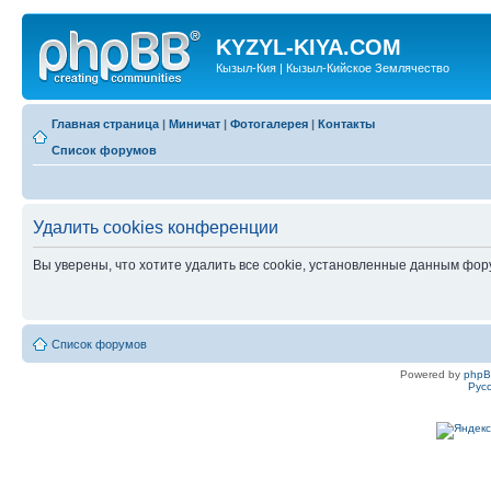
KYZYL-KIYA.COM
Кызыл-Кия | Кызыл-Кийское Землячество
Главная страница
|
Миничат
|
Фотогалерея
|
Контакты
Список форумов
Удалить cookies конференции
Вы уверены, что хотите удалить все cookie, установленные данным фо
Список форумов
Powered by
php
Рус