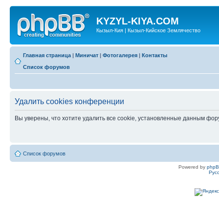
KYZYL-KIYA.COM
Кызыл-Кия | Кызыл-Кийское Землячество
Главная страница
|
Миничат
|
Фотогалерея
|
Контакты
Список форумов
Удалить cookies конференции
Вы уверены, что хотите удалить все cookie, установленные данным фо
Список форумов
Powered by
php
Рус