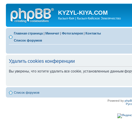
KYZYL-KIYA.COM
Кызыл-Кия | Кызыл-Кийское Землячество
Главная страница
|
Миничат
|
Фотогалерея
|
Контакты
Список форумов
Удалить cookies конференции
Вы уверены, что хотите удалить все cookie, установленные данным фо
Список форумов
Powered by
php
Рус