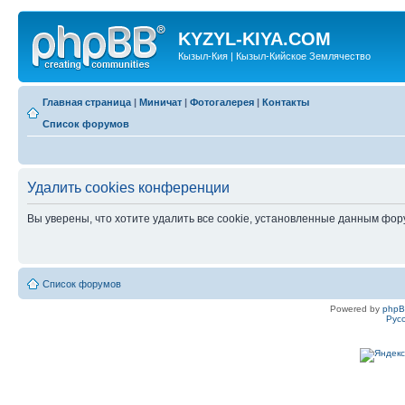
KYZYL-KIYA.COM
Кызыл-Кия | Кызыл-Кийское Землячество
Главная страница
|
Миничат
|
Фотогалерея
|
Контакты
Список форумов
Удалить cookies конференции
Вы уверены, что хотите удалить все cookie, установленные данным фо
Список форумов
Powered by
php
Рус