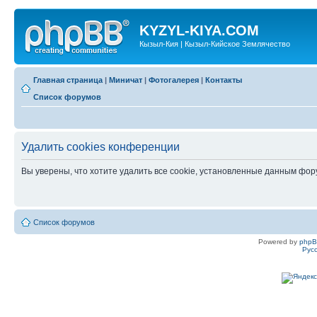
KYZYL-KIYA.COM
Кызыл-Кия | Кызыл-Кийское Землячество
Главная страница
|
Миничат
|
Фотогалерея
|
Контакты
Список форумов
Удалить cookies конференции
Вы уверены, что хотите удалить все cookie, установленные данным фо
Список форумов
Powered by
php
Рус