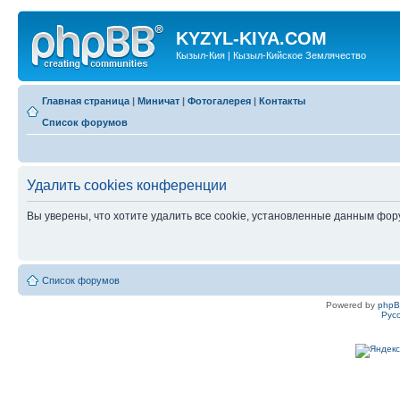
KYZYL-KIYA.COM
Кызыл-Кия | Кызыл-Кийское Землячество
Главная страница
|
Миничат
|
Фотогалерея
|
Контакты
Список форумов
Удалить cookies конференции
Вы уверены, что хотите удалить все cookie, установленные данным фо
Список форумов
Powered by
php
Рус