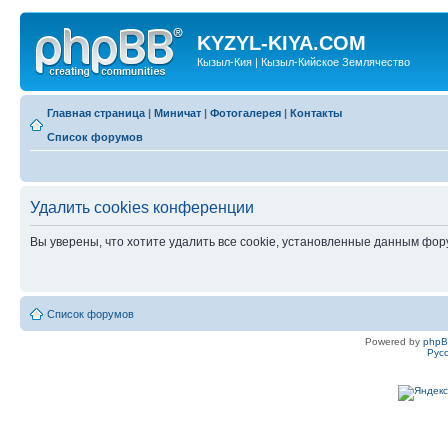
KYZYL-KIYA.COM
Кызыл-Кия | Кызыл-Кийское Землячество
Главная страница
|
Миничат
|
Фотогалерея
|
Контакты
Список форумов
Удалить cookies конференции
Вы уверены, что хотите удалить все cookie, установленные данным фо
Список форумов
Powered by
php
Рус