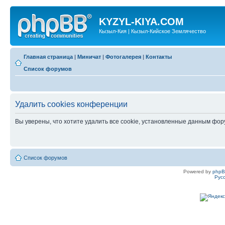
KYZYL-KIYA.COM
Кызыл-Кия | Кызыл-Кийское Землячество
Главная страница
|
Миничат
|
Фотогалерея
|
Контакты
Список форумов
Удалить cookies конференции
Вы уверены, что хотите удалить все cookie, установленные данным фо
Список форумов
Powered by
php
Рус